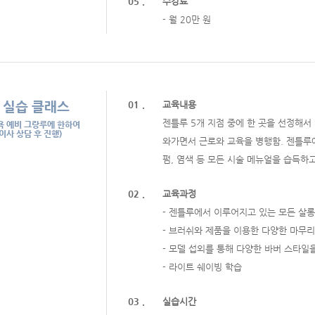
05 .
수강료
- 월 20만 원
 실습 클래스
01 .
교육내용
젠틀루 5개 지점 중에 한 곳을 선정해서
욕 예비 그랑루에 한하여
이사 상담 후 진행)
와가면서 근로와 교육을 병행함. 젠틀루에
펌, 염색 등 모든 시술 메뉴얼을 습득하
02 .
교육과정
- 젠틀루에서 이루어지고 있는 모든 살
- 브러쉬와 제품을 이용한 다양한 마무리
- 모델 섭외를 통해 다양한 바버 스타일
- 라이트 쉐이빙 학습
03 .
실습시간