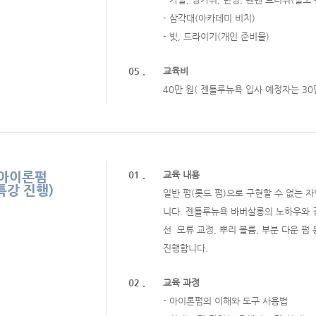
- 삼각대(아카데미 비치)
- 빗, 드라이기(개인 준비물)
05 .
교육비
40만 원( 젠틀루뉴욕 입사 예정자는 30
아이론펌
01 .
교육 내용
특강 진행)
일반 펌(롯드 펌)으로 구현할 수 없는 
니다. 젠틀루뉴욕 바버살롱의 노하우와 
선 모류 교정, 뿌리 볼륨, 부분 다운 
진행합니다.
02 .
교육 과정
- 아이론펌의 이해와 도구 사용법