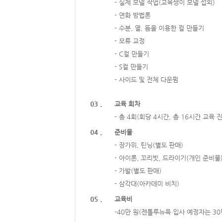
- 실제 모델 작업(교육생이 모델 섭외)
- 연화 방법론
- 수분, 열, 뜸을 이용한 컬 만들기
- 모류 교정
- C컬 만들기
- S컬 만들기
- 사이드 및 전체 다운펌
03 .
교육 회차
- 총 4회(회당 4시간, 총 16시간 교육 
04 .
준비물
- 장가위, 틴닝(별도 판매)
- 아이론, 꼬리빗, 드라이기(개인 준비물
- 가발(별도 판매)
- 삼각대(아카데미 비치)
05 .
교육비
-40만 원(젠틀루뉴욕 입사 예정자는 30